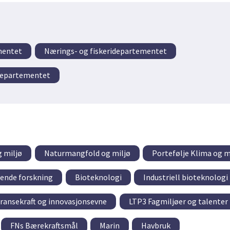
mentet
Nærings- og fiskeridepartementet
departementet
g miljø
Naturmangfold og miljø
Portefølje Klima og m
tende forskning
Bioteknologi
Industriell bioteknologi
ransekraft og innovasjonsevne
LTP3 Fagmiljøer og talenter
FNs Bærekraftsmål
Marin
Havbruk