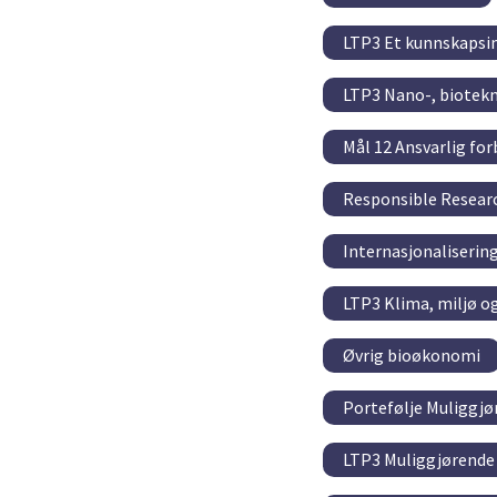
LTP3 Et kunnskapsin
LTP3 Nano-, biotek
Mål 12 Ansvarlig fo
Responsible Resear
Internasjonaliserin
LTP3 Klima, miljø o
Øvrig bioøkonomi
Portefølje Muliggjø
LTP3 Muliggjørende 