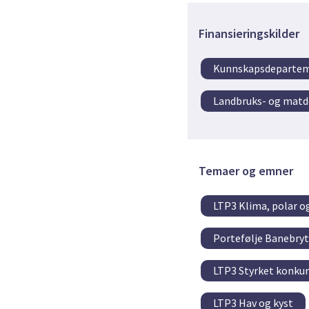
Finansieringskilder
Kunnskapsdeparte
Landbruks- og mat
Temaer og emner
LTP3 Klima, polar o
Portefølje Banebry
LTP3 Styrket konkur
LTP3 Hav og kyst