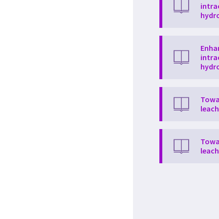
intra
hydro
Enhan
intra
hydro
Towar
leach
Towar
leach