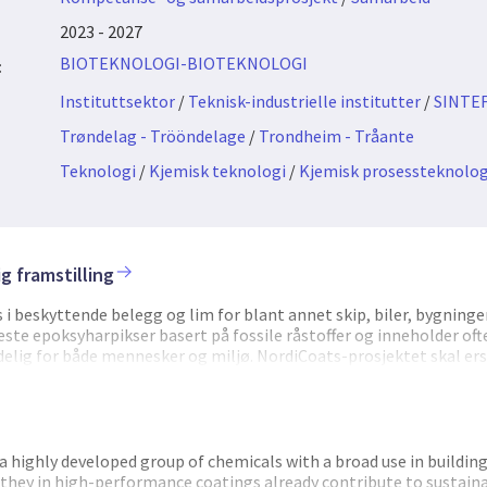
2023 - 2027
BIOTEKNOLOGI-BIOTEKNOLOGI
:
Instituttsektor
/
Teknisk-industrielle institutter
/
SINTEF
Trøndelag - Trööndelage
/
Trondheim - Tråante
Teknologi
/
Kjemisk teknologi
/
Kjemisk prosessteknolog
g framstilling
 i beskyttende belegg og lim for blant annet skip, biler, bygning
leste epoksyharpikser basert på fossile råstoffer og inneholder oft
elig for både mennesker og miljø. NordiCoats-prosjektet skal erst
 og mer bærekraftige alternativer laget av biologiske og fornybar
ige fremskritt i utviklingen av nye biobaserte epoksyforbindelser
rodusert av mikroorganismer, samt lignin fra trevirke. Disse biob
i tester for bruk i marine og industrielle belegg. Forskerne har og
onsmetoder og gjennomført vurderinger for å sikre at de nye mate
a highly developed group of chemicals with a broad use in buildin
ele livssyklusen. Gjennom å kombinere bioteknologi, grønn kjem
they in high-performance coatings already contribute to sustainabi