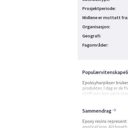
Prosjektperiode:
Midlene er mottatt fra
Organisasjon:
Geografi:
Fagområder:
Populærvitenskapeli
Epoksyharpikser brukes
produkter. I dag er de f
stoff som kan være skad
materialer med tryggere
prosjektet oppnådd vikt
av oljer og polymerer p
Sammendrag
vist lovende resultater 
miljøvennlige produksj
Epoxy resins represent 
bærekraftige gjennom h
applications. Although 