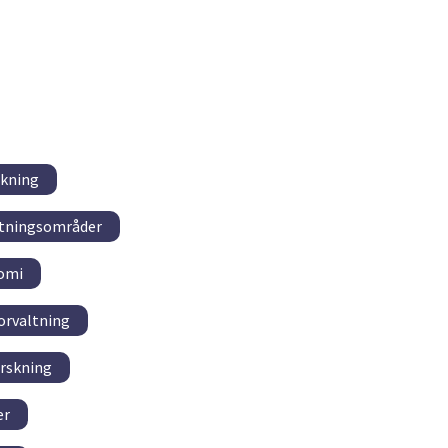
skning
altningsområder
omi
orvaltning
orskning
er