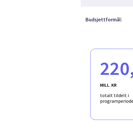
Budsjettformål:
220
MILL. KR
totalt tildelt i
programperiod