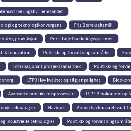
tensivt næringsliv i hele landet
nologi og teknologikonvergens
FNs Bærekraftsmål
rbruk og produksjon
Portefølje Forskningssystemet
ch & Innovation
Politikk- og forvaltningsområder
For
g
Internasjonalt prosjektsamarbeid
Politikk- og forv
g energi
LTP3 Høy kvalitet og tilgjengelighet
Bioøkon
Avanserte produksjonsprosesser
LTP3 Bioøkonomi og f
rende teknologier
Havbruk
Annen havbruksrelevant f
og industrielle teknologier
Politikk- og forvaltningsområd