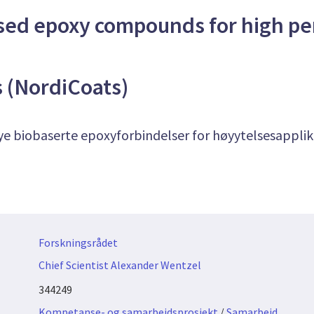
sed epoxy compounds for high p
s (NordiCoats)
e biobaserte epoxyforbindelser for høyytelsesapplik
Forskningsrådet
Chief Scientist Alexander Wentzel
344249
Kompetanse- og samarbeidsprosjekt
/
Samarbeid