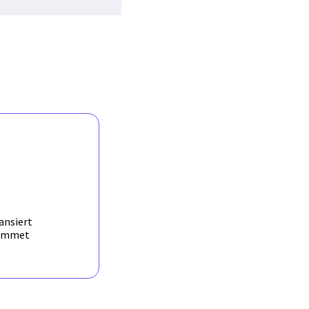
R
ansiert
ammet