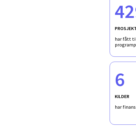
42
PROSJEK
har fått ti
programp
6
KILDER
har finan