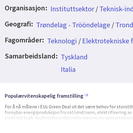
Organisasjon:
Instituttsektor
/
Teknisk-ind
Geografi:
Trøndelag - Trööndelage
/
Trond
Fagområder:
Teknologi
/
Elektrotekniske 
Samarbeidsland:
Tyskland
Italia
Populærvitenskapelig framstilling
For å nå målene i EUs Green Deal vil det være behov for storsti
fornybar energiproduksjon fra sol/vind/vann, elektrifisering av
elektrisk kraft. Kraftelektronikkomformere er en nøkkelteknolog
kunne elektrifisere. Omformerteknologien utvikler seg raskt, og
redusere kompleksiteten og øke effektiviteten sammenlignet m