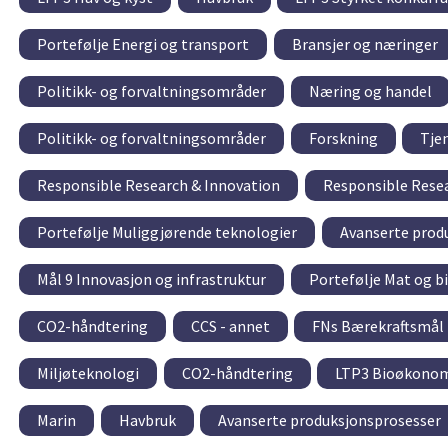
Portefølje Energi og transport
Bransjer og næringer
Politikk- og forvaltningsområder
Næring og handel
Politikk- og forvaltningsområder
Forskning
Tje
Responsible Research & Innovation
Responsible Resea
Portefølje Muliggjørende teknologier
Avanserte prod
Mål 9 Innovasjon og infrastruktur
Portefølje Mat og b
CO2-håndtering
CCS - annet
FNs Bærekraftsmål
Miljøteknologi
CO2-håndtering
LTP3 Bioøkonomi
Marin
Havbruk
Avanserte produksjonsprosesser