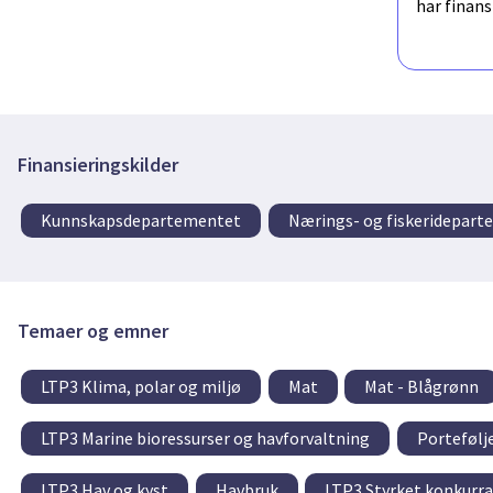
har finan
Finansieringskilder
Kunnskapsdepartementet
Nærings- og fiskeridepar
Temaer og emner
LTP3 Klima, polar og miljø
Mat
Mat - Blågrønn
LTP3 Marine bioressurser og havforvaltning
Portefølj
LTP3 Hav og kyst
Havbruk
LTP3 Styrket konkurra