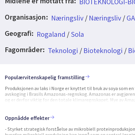
Midlene er mottatt fra:
BIOTEKNOLOGI-B
Organisasjon:
Næringsliv
/
Næringsliv
/
GA
Geografi:
Rogaland
/
Sola
Fagområder:
Teknologi
/
Bioteknologi
/
Bi
Populærvitenskapelig framstilling
Produksjonen av laks i Norge er knyttet til bruk av soya som en
avskoging i Brasils Amazonas-regnskog. Amazonas er avgjøren
og er derfor viktig for den totale klimaregnskapet. Mye av A
er enda mer alarmerende er at produksjonen av protein til laks
å handle er nå. Gas2Feed utvikler en prosess for produksjon av 
bekreftet å ha det laveste karbonavtrykket blant alle kjente pr
Oppnådde effekter
industrielle revolusjonen. Mikrobene som kalles knallgassbakt
hovedråstoff, og er således elementer av vann og luft tilsvarend
- Styrket strategisk forståelse av mikrobiell proteinproduksjon 
sammensetning en utmerket proteinkilde for laks. Feedora-pro
hvordan mikrobiell produksjon kan inngå som en sentral løsnin