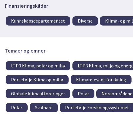
Finansieringskilder
Kunnskapsdepartementet
Diverse
Klima- og mi
Temaer og emner
LTP3 Klima, polar og miljø
LTP3 Klima, miljø og energ
Portefølje Klima og miljø
Klimarelevant forskning
Globale klimautfordringer
Polar
Nordområdene
Polar
Svalbard
Portefølje Forskningssystemet