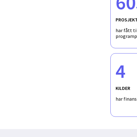
60
PROSJEK
har fått ti
programp
4
KILDER
har finan