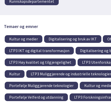
Kunnskapsdepartementet
Temaer og emner
Kultur og medier
Digitalisering og bruk av IKT
Of
LTP3 IKT og digital transformasjon
Digitalisering og 
LTP3 Høy kvalitet og tilgjengelighet
LTP3 Utenforskap
Kultur
LTP3 Muliggjørende og industrielle teknologie
Portefølje Muliggjørende teknologier
Kultur og medi
Portefølje Velferd og utdanning
LTP3 Forskningsinfra