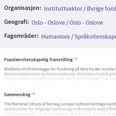
Organisasjon:
Instituttsektor
/
Øvrige fors
Geografi:
Oslo - Oslove
/
Oslo - Oslove
Fagområder:
Humaniora
/
Språkvitenskape
Populærvitenskapelig framstilling
WebData vil tilrettelegge for forskning på data fra det norske
Nasjonalbiblioteket for fysisk materiale. WebData vil altså gi fo
men som det er et stort behov for. Nasjonalbiblioteket har hent
sitter på enorme mengder med data. Dette materialet har man i 
strenge krav til håndtering av personopplysninger i slike arkiver
nettet, slik at det er blitt viktigere å kunne forske på data fra 
Sammendrag
i arbeidet med kunstig intelligens og store språkmodeller. Skal 
som mulig av høy kvalitet for å støtte opp under språkteknolog
The National Library of Norway, a major cultural heritage inst
nettet i tråd med gjeldende lovverk. Det vil gis åpen tilgang ti
communities for language technology in Norway to create WebDa
materiale utgitt med og uten ansvarlig redaktør. Vi vil ta i bru
researchers access to the Norwegian Web Archive, hosted on-pre