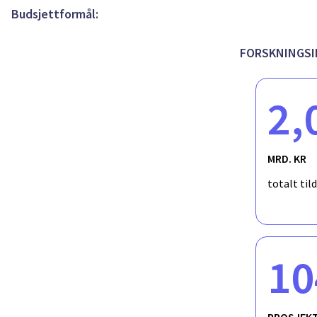
Budsjettformål:
FORSKNINGSI
2,
MRD. KR
totalt til
10
PROSJEK