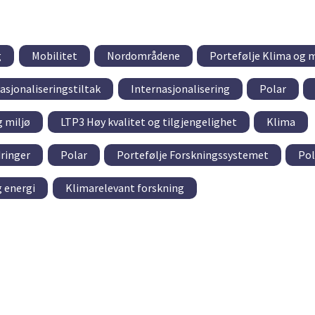
g
Mobilitet
Nordområdene
Portefølje Klima og m
asjonaliseringstiltak
Internasjonalisering
Polar
g miljø
LTP3 Høy kvalitet og tilgjengelighet
Klima
ringer
Polar
Portefølje Forskningssystemet
Pol
g energi
Klimarelevant forskning