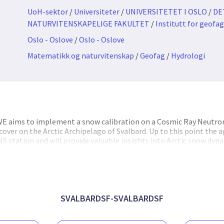
UoH-sektor
/
Universiteter
/
UNIVERSITETET I OSLO
/
DE
NATURVITENSKAPELIGE FAKULTET
/
Institutt for geofag
Oslo - Oslove
/
Oslo - Oslove
Matematikk og naturvitenskap
/
Geofag
/
Hydrologi
 aims to implement a snow calibration on a Cosmic Ray Neutron
over on the Arctic Archipelago of Svalbard. Up to this point the
NS station and will provide valuable insights into Arctic snow dyn
ector will provide time-continuous measurements of the average
 several hectares. CRNS can sense the signal of water in snow equal
hod for Arctic snow observations. Separating the snow signal fro
oisture, surface runoff water and permafrost, will pose a challenge
 ACROSS-SWE will collaborate with local sensor operators for dat
ents of CRNS provide a resolution that matches most snow mod
SVALBARDSF-SVALBARDSF
usly recorded CRNS signal will provide representative and scale-
mprove future data assimilation efforts.