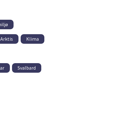
iljø
Arktis
Klima
ar
Svalbard