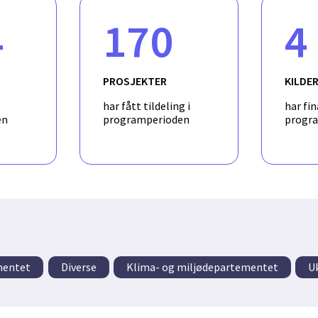
4
170
4
PROSJEKTER
KILDE
har fått tildeling i
har fin
en
programperioden
progr
mentet
Diverse
Klima- og miljødepartementet
U