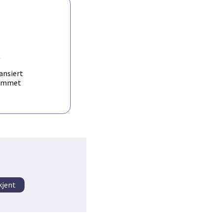
R
ansiert
ammet
kjent