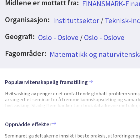
Midlene er mottatt fra:
FINANSMARK-Fina
Organisasjon:
Instituttsektor
/
Teknisk-ind
Geografi:
Oslo - Oslove
/
Oslo - Oslove
Fagområder:
Matematikk og naturvitensk
Populærvitenskapelig framstilling
Hvitvasking av penger er et omfattende globalt problem som gj
arrangert et seminar for å fremme kunnskapsdeling og samarbe
hvitvasking. Stadig flere banker tar i bruk datadrevne metoder,
antihvitvaskingsarbeid. Effektiviteten til disse metodene varier
maskinlæringskompetanse og at det varierer stort hvor mye og
egne data kan begrense potensialet for datadrevne løsninger. 
Oppnådde effekter
Seminaret ble arrangert av og hos Norsk Regnesentral den 13.j
av deltakerne bestod av analytikere/utviklere/ansvarlige for an
Seminaret ga deltakerne innsikt i beste praksis, utfordringer 