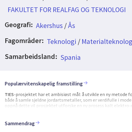
FAKULTET FOR REALFAG OG TEKNOLOGI
Geografi:
Akershus
/
Ås
Fagområder:
Teknologi
/
Materialteknolog
Samarbeidsland:
Spania
Populærvitenskapelig framstilling
TIES
-prosjektet har et ambisiøst mål: å utvikle en ny metode for
både å samle sjeldne jordartsmetaller, som er verdifulle i mod
oppnå dette vil prosjektet utforske en ny prosess kalt elekt
elektroforetiske teknikker – og bringer dette fra teori til pr
kan justeres for å skille bestemte ioner med presisjon. Tanken 
membranene kan fungere i stabelsystemer, noe som kan gjøre 
Sammendrag
være en løsning på både miljøutfordringer og industrielle beho