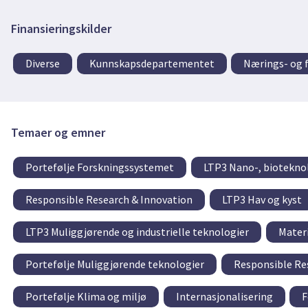
Finansieringskilder
Diverse
Kunnskapsdepartementet
Nærings- og 
Temaer og emner
Portefølje Forskningssystemet
LTP3 Nano-, biotekno
Responsible Research & Innovation
LTP3 Hav og kyst
LTP3 Muliggjørende og industrielle teknologier
Mater
Portefølje Muliggjørende teknologier
Responsible Re
Portefølje Klima og miljø
Internasjonalisering
F