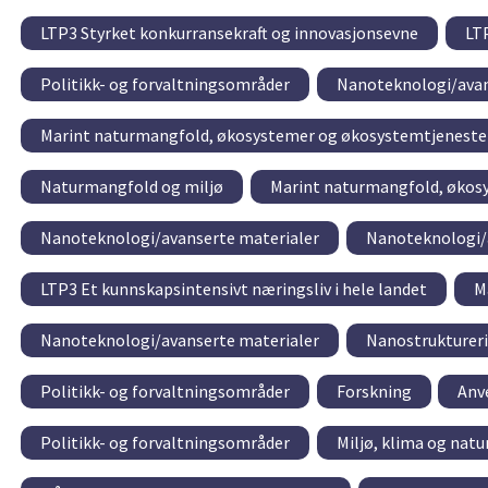
LTP3 Styrket konkurransekraft og innovasjonsevne
LTP
Politikk- og forvaltningsområder
Nanoteknologi/avan
Marint naturmangfold, økosystemer og økosystemtjeneste
Naturmangfold og miljø
Marint naturmangfold, økos
Nanoteknologi/avanserte materialer
Nanoteknologi/
LTP3 Et kunnskapsintensivt næringsliv i hele landet
M
Nanoteknologi/avanserte materialer
Nanostrukturer
Politikk- og forvaltningsområder
Forskning
Anv
Politikk- og forvaltningsområder
Miljø, klima og natu