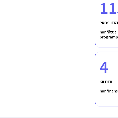
11
PROSJEK
har fått ti
programp
4
KILDER
har finan