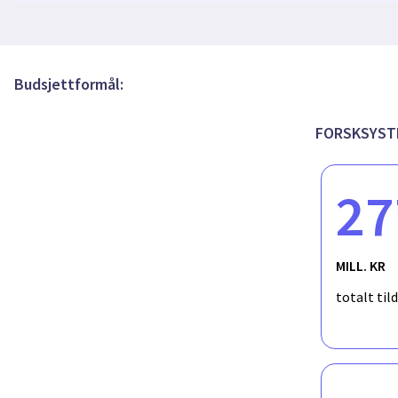
Norwegian academics - Round 1
FORINNPOL-prosjekt om reformer i forsknings
Vurdering i akademiske karriereløp og i forsk
Budsjettformål:
Accompanying research to the implementatio
FORSKSYST
Academic Assessment Reform - NOR-CAM in pr
27
Følgeforskning på reformer i forskningsvurde
MILL. KR
Research Project on CoARA implementation 
totalt til