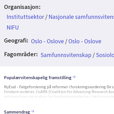
Organisasjon:
Instituttsektor
/
Nasjonale samfunnsvitens
NIFU
Geografi:
Oslo - Oslove
/
Oslo - Oslove
Fagområder:
Samfunnsvitenskap
/
Sosiol
Populærvitenskapelig framstilling
NyEval - Følgeforskning på reformer i forskningsvurdering De se
forskere vurderes. CoARA (Coalition for Advancing Research A
retningslinjer og praksis for forskningsvurdering. I dette pro
fungerer i Norge. Vurdering av forskning og forskere kritiseres å
lite på andre typer bidrag til forskning, undervisning, samfunn
indikatorer brukes uansvarlig og fører til uønskede incentiver. 
Sammendrag