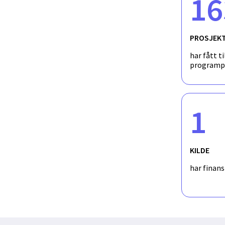
16
PROSJEK
har fått ti
programp
1
KILDE
har finan