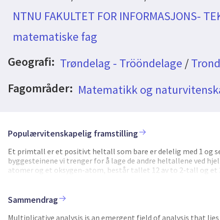
NTNU FAKULTET FOR INFORMASJONS- TE
matematiske fag
Geografi:
Trøndelag - Trööndelage
/
Trond
Fagområder:
Matematikk og naturvitensk
Populærvitenskapelig framstilling
Et primtall er et positivt heltall som bare er delelig med 1 og se
byggesteinene vi trenger for å lage de andre heltallene ved hj
atomer og et oksygen-atom, består tallet 12 av to 2-tall og et 3-t
uendelig mange primtall, men vi har i dag bare en primitiv fors
omhandler samspillet mellom de additive og multiplikative egen
to forskjellige perspektiver. I det første perspektivet assosier
Sammendrag
av størrelsen på primtallet. Til forskjell fra de klassiske period
primtallsfrekvensene funksjoner som er nesten periodiske. Det 
Multiplicative analysis is an emergent field of analysis that lie