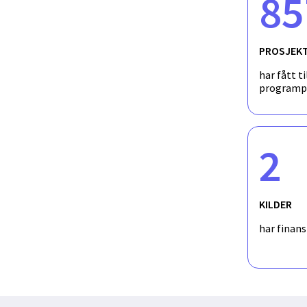
85
PROSJEK
har fått ti
programp
2
KILDER
har finan