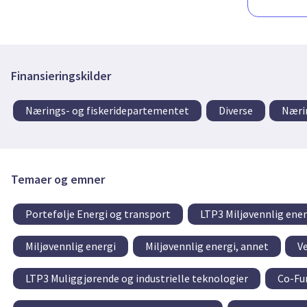
Finansieringskilder
Nærings- og fiskeridepartementet
Diverse
Næri
Temaer og emner
Portefølje Energi og transport
LTP3 Miljøvennlig ener
Miljøvennlig energi
Miljøvennlig energi, annet
Ve
LTP3 Muliggjørende og industrielle teknologier
Co-Fu