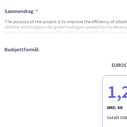
(2027-2035). Norsk Energi og USN vil lede sikkerhetsarbeidet og
Sammendrag
The purpose of the project is to improve the efficiency of alka
alkaline electrolysers for green hydrogen production by develop
supports extended service life and H2 safety. With this inventi
large-scale alkaline electrolyser technology and contribute to 
Budsjettformål:
EUROS
1,
MRD. KR
totalt til