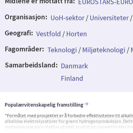
Midlene er mottatt fra:
EUROSTARS-EURO
Organisasjon:
UoH-sektor
/
Universiteter
Geografi:
Vestfold
/
Horten
Fagområder:
Teknologi
/
Miljøteknologi
/
Samarbeidsland:
Danmark
Finland
Populærvitenskapelig framstilling
"Formålet med prosjektet er å forbedre effektiviteten til alka
alkaliske elektrolysatorer for grønn hydrogenproduksjon. Dette 
materialevalg som støtter utvidet levetid og opprettholder h
markedsandel av det globale markedet for storskala alkalisk el