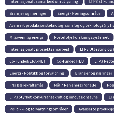
Internasjonalt samarbeid om utlysning
LTP3 Et kunnsk
Bransjer og næringer
Energi - Næringsområde
A
Avansert produksjonsteknologi som fag og teknologi (ny fr
Miljøvennlig energi
Portefølje Forskningssystemet
Internasjonalt prosjektsamarbeid
LTP3 Uttesting og 
Co-Funded/ERA-NET
Co-Funded HEU
LTP3 Rette
Energi - Politikk og forvaltning
Bransjer og næringer
FNs Bærekraftsmål
Mål 7 Ren energi for alle
Pol
LTP3 Styrket konkurransekraft og innovasjonsevne
LT
Politikk- og forvaltningsområder
Avanserte produksj