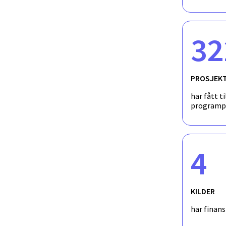
32
PROSJEK
har fått ti
programp
4
KILDER
har finan