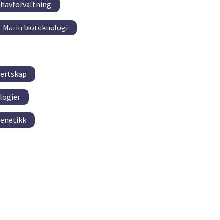
 havforvaltning
Marin bioteknologi
vertskap
logier
genetikk