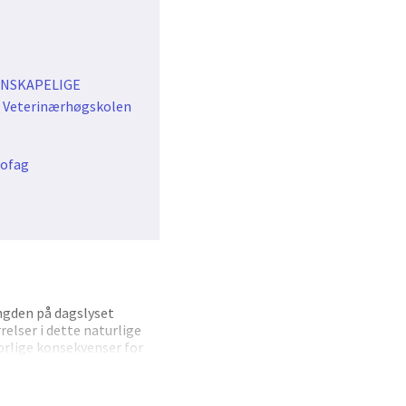
ENSKAPELIGE
Veterinærhøgskolen
iofag
engden på dagslyset
elser i dette naturlige
orlige konsekvenser for
anismene bak
ndersøke et
sesongmessig