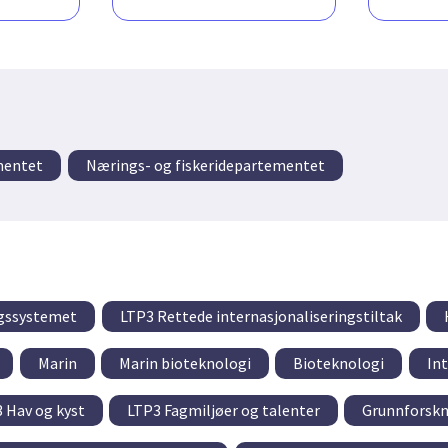
mentet
Nærings- og fiskeridepartementet
ngssystemet
LTP3 Rettede internasjonaliseringstiltak
Marin
Marin bioteknologi
Bioteknologi
Int
 Hav og kyst
LTP3 Fagmiljøer og talenter
Grunnforskn