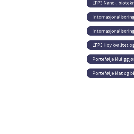
LTP3 Nano-, biotek
Internasjonaliserin
Internasjonaliserin
LTP3 Høy kvalitet o
Portefølje Muliggjø
Portefølje Mat og b