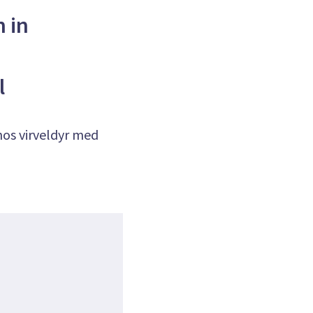
 in
l
os virveldyr med