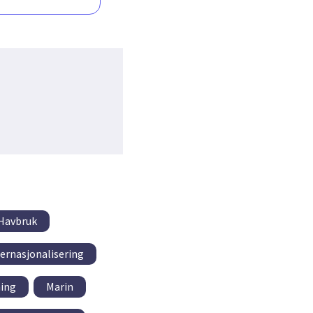
Havbruk
ernasjonalisering
ing
Marin