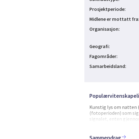
Prosjektperiode:
Midlene er mottatt fra
Organisasjon:
Geografi:
Fagområder:
Samarbeidsland:
Populærvitenskapeli
Kunstig lys om natten 
(fotoperioden) som sign
signalet, enten gjennom
dyrs livssyklus og over
sesongmessig reproduksj
nøkkelhormon, thyroid
Sammendrag