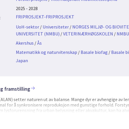
2025 - 2028
FRIPROSJEKT-FRIPROSJEKT
:
UoH-sektor
/
Universiteter
/
NORGES MILJØ- OG BIOVIT
UNIVERSITET (NMBU)
/
VETERINÆRHØGSKOLEN
/
NMBU 
Akershus
/
Ås
Matematikk og naturvitenskap
/
Basale biofag
/
Basale b
Japan
g framstilling
(ALAN) setter naturen ut av balanse. Mange dyr er avhengige av l
al for å synkronisere reproduksjon med gunstige forhold. Forstyrr
 lysforurensning fra urban belysning eller akvakultur, kan ha alv
levelse. Prosjektet mitt tar sikte på å avdekke de biologiske mek
on for bedre å forutsi og redusere disse påvirkningene. Jeg vil u
stimulerende hormon (TSH), og dets funksjon i reguleringen av 