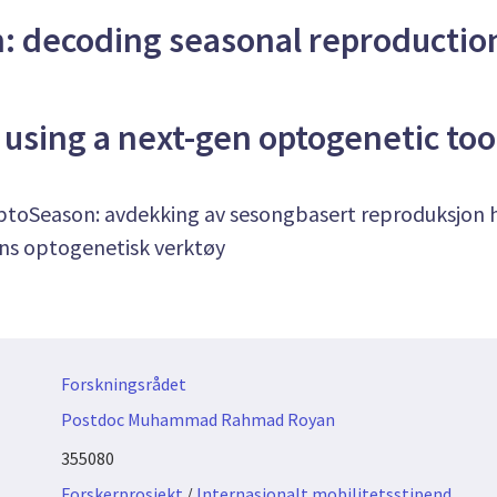
 decoding seasonal reproduction
 using a next-gen optogenetic too
toSeason: avdekking av sesongbasert reproduksjon h
ns optogenetisk verktøy
Forskningsrådet
Postdoc Muhammad Rahmad Royan
355080
Forskerprosjekt
/
Internasjonalt mobilitetsstipend