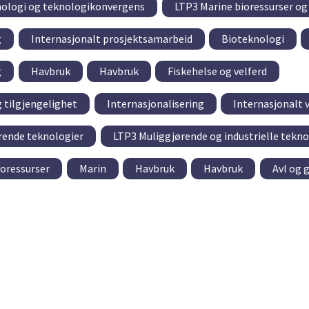
nologi og teknologikonvergens
LTP3 Marine bioressurser og
g
Internasjonalt prosjektsamarbeid
Bioteknologi
g
Havbruk
Havbruk
Fiskehelse og velferd
g tilgjengelighet
Internasjonalisering
Internasjonalt 
rende teknologier
LTP3 Muliggjørende og industrielle tekno
ioressurser
Marin
Havbruk
Havbruk
Avl og 