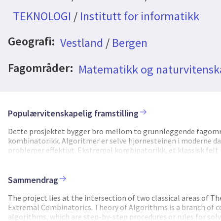
TEKNOLOGI
/
Institutt for informatikk
Geografi:
Vestland
/
Bergen
Fagområder:
Matematikk og naturvitensk
Populærvitenskapelig framstilling
Dette prosjektet bygger bro mellom to grunnleggende fagomr
kombinatorikk. Algoritmer er selve hjørnesteinen i moderne da
problemer effektivt. Ekstremal kombinatorikk, et klassisk fel
kombinatoriske strukturer, og analyserer hvor store eller små 
disse områdene søker prosjektet å utvikle innovative beregning
Prosjektet fokuserer på å utnytte nylige gjennombrudd som ko
Sammendrag
ekstremal kombinatorikk. De forventede resultatene er todelt
takle krevende beregningsproblemer med høy effektivitet, og 
The project lies at the intersection of two classical areas of
drevet av praktiske algoritmiske anvendelser. Ved å forene diss
Extremal Combinatorics. Theory of Algorithms is a branch of c
grunnleggende matematiske prinsipper, men fremmer også inno
algorithms, which are step-by-step procedures or rules for sol