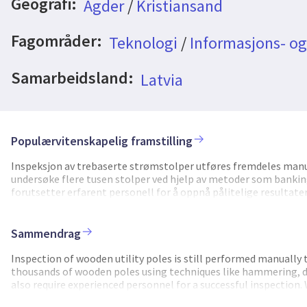
Geografi:
Agder
/
Kristiansand
Fagområder:
Teknologi
/
Informasjons- o
Samarbeidsland:
Latvia
Populærvitenskapelig framstilling
Inspeksjon av trebaserte strømstolper utføres fremdeles manue
undersøke flere tusen stolper ved hjelp av metoder som bankin
forutsetter erfarent personell for å oppnå pålitelige resultate
en mobil plattform og kunstig intelligens, som muliggjør robu
prosjektet har som mål å utvikle en mobil sensorsystemløsning 
trestolper i Skandinavia og de baltiske landene som rutinemessig
Sammendrag
angrep fra hakkespetter eller termitter), slik at utskifting kan
radarsensor med 3D-visionsystem, IoT-modul samt programvare 
Inspection of wooden utility poles is still performed manually 
kombinert overflate- og underskanningskapasitet for fjernest
thousands of wooden poles using techniques like hammering, dr
både i felt og i fabrikk for treinspeksjon, og har kommersielt p
also require experienced personnel for a successful inspection
and AI software that enables robust remote inspection, by hand