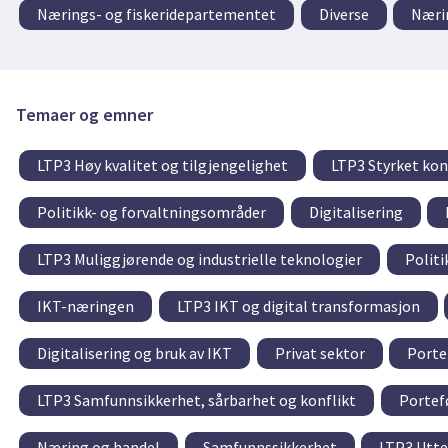
Nærings- og fiskeridepartementet
Diverse
Næri
Temaer og emner
LTP3 Høy kvalitet og tilgjengelighet
LTP3 Styrket kon
Politikk- og forvaltningsområder
Digitalisering
LTP3 Muliggjørende og industrielle teknologier
Politi
IKT-næringen
LTP3 IKT og digital transformasjon
Digitalisering og bruk av IKT
Privat sektor
Porte
LTP3 Samfunnsikkerhet, sårbarhet og konflikt
Portef
Næring og handel
Samfunnssikkerhet
LTP3 Utte