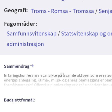
Geografi:
Troms - Romsa - Tromssa
/
Senj
Fagområder:
Samfunnsvitenskap
/
Statsvitenskap og o
administrasjon
Sammendrag
Erfaringskonferansen tar sikte på å samle aktører som er rel
energiplanlegging. Klima-, miljø- og energiplanlegging er planl
formålsparagraf. Offentlig planlegging er også underlagt krav 
fram til ungdommer, og engasjere dem i planprosessen, kreves 
kommuner, særlig små kommuner, har begrenset kapasitet og 
er det ofte behov for å involvere andre samfunnsaktører, slik 
Budsjettformål:
engasjeres på andre måter enn de vanligvis blir i planprosesser.
utviklingsarbeid på dette feltet, bl.a. i regi av Senja kommune