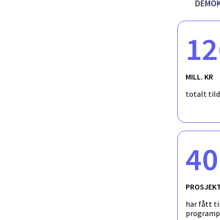
området fra andre kommuner og samfunnsaktører. I konferansen
DEMOK
ungdommene selv. Det legges derfor opp til en workshop for
foregår 23. og 24. september 2025.
12
MILL. KR
totalt til
40
PROSJEK
har fått ti
programp