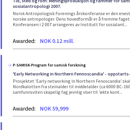
Tid, sted og rom: Meningsproduksjon og rammer for sam
sosialantropologi 2007.
Norsk Antropologisk Forenings årskonferanse er den enest
norske antropologer. Dens hovedformål er å fremme fagets
Konferansen i 2 007 arrangeres av Institutt for sosialant...
Awarded:
NOK 0.12 mill.
P-SAMISK-Program for samisk forskning
'Early Networking in Northern Fennoscandia' - oppstart
Prosjektet 'Early networking in Northern Fenoscandia' skal
Nordkalotten fra steinalder til middelalder (ca 6000 BC-160
samfunnsviten skapelig fag jevnlig viser til 'økte kont...
Awarded:
NOK 59,999