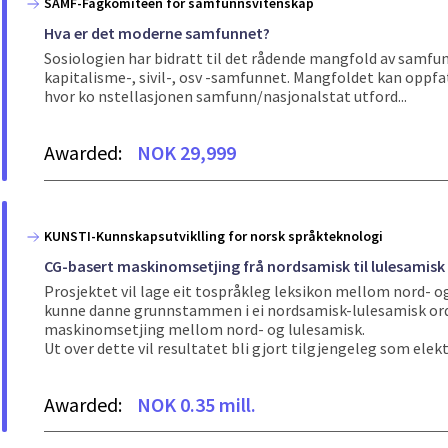
SAMF-Fagkomiteen for samfunnsvitenskap
Hva er det moderne samfunnet?
Sosiologien har bidratt til det rådende mangfold av samfun
kapitalisme-, sivil-, osv -samfunnet. Mangfoldet kan oppfa
hvor ko nstellasjonen samfunn/nasjonalstat utford...
Awarded:
NOK 29,999
KUNSTI-Kunnskapsutviklling for norsk språkteknologi
CG-basert maskinomsetjing frå nordsamisk til lulesamisk
Prosjektet vil lage eit tospråkleg leksikon mellom nord- og
kunne danne grunnstammen i ei nordsamisk-lulesamisk ordb
maskinomsetjing mellom nord- og lulesamisk.
Ut over dette vil resultatet bli gjort tilgjengeleg som elekt
Awarded:
NOK 0.35 mill.