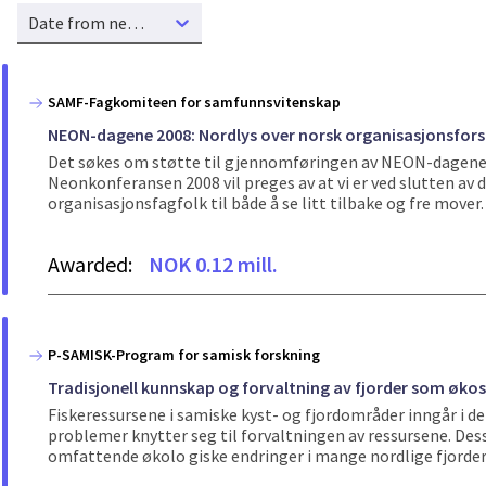
Date from new to old
SAMF-Fagkomiteen for samfunnsvitenskap
NEON-dagene 2008: Nordlys over norsk organisasjonsfor
Det søkes om støtte til gjennomføringen av NEON-dagene 
Neonkonferansen 2008 vil preges av at vi er ved slutten av d
organisasjonsfagfolk til både å se litt tilbake og fre mover.
Awarded:
NOK 0.12 mill.
P-SAMISK-Program for samisk forskning
Tradisjonell kunnskap og forvaltning av fjorder som øko
Fiskeressursene i samiske kyst- og fjordområder inngår i d
problemer knytter seg til forvaltningen av ressursene. Dess
omfattende økolo giske endringer i mange nordlige fjorder,.