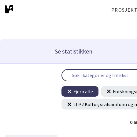
PROSJEK
Se statistikken
Fjern alle
Forsknings
LTP2 Kultur, sivilsamfunn og 
0
a