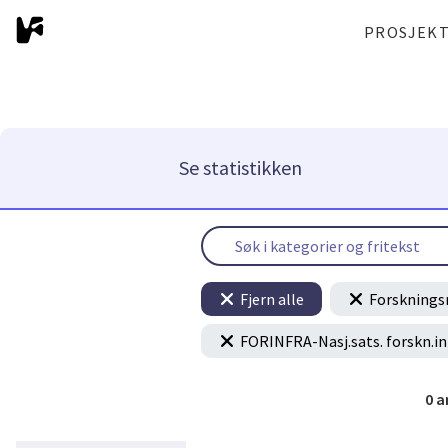
PROSJEK
Se statistikken
Fjern alle
Forsknings
FORINFRA-Nasj.sats. forskn.in
0
a