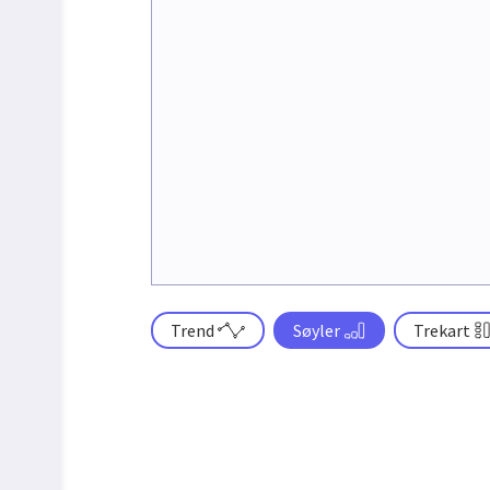
Trend
Søyler
Trekart