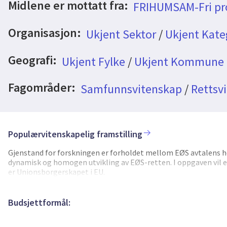
Midlene er mottatt fra:
FRIHUMSAM-Fri pro
Organisasjon:
Ukjent Sektor
/
Ukjent Kate
Geografi:
Ukjent Fylke
/
Ukjent Kommune
Fagområder:
Samfunnsvitenskap
/
Rettsv
Populærvitenskapelig framstilling
Gjenstand for forskningen er forholdet mellom EØS avtalens ho
dynamisk og homogen utvikling av EØS-retten. I oppgaven vil en
er Unionsborgerskapet i EU.
Budsjettformål: