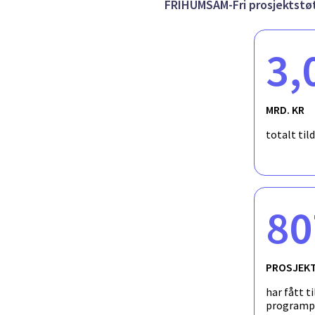
FRIHUMSAM-Fri prosjektstø
3,
MRD. KR
totalt til
80
PROSJEK
har fått ti
programp