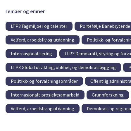
Temaer og emner
LTP3 Fagmiljøer og talenter
Portefølje Banebrytende
Velferd, arbeidsliv og utdanning
Politikk- og forvaltn
Internasjonalisering
LTP3 Demokrati, styring og forva
LTP3 Global utvikling, ulikhet, og demokratibygging
P
Politikk- og forvaltningsområder
Offentlig administr
Internasjonalt prosjektsamarbeid
Grunnforskning
Velferd, arbeidsliv og utdanning
Demokrati og regional