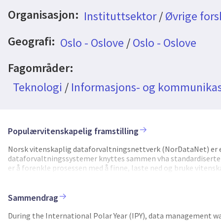
Organisasjon:
Instituttsektor
/
Øvrige fors
Geografi:
Oslo - Oslove
/
Oslo - Oslove
Fagområder:
Teknologi
/
Informasjons- og kommunikas
Populærvitenskapelig framstilling
Norsk vitenskaplig dataforvaltningsnettverk (NorDataNet) er e
dataforvaltningssystemer knyttes sammen vha standardiserte
er å forenkle prosessen med å finne, laste ned og bruke vitens
et geofaglig utgangspunkt er målet å etablere et tverrfaglig
NorDataNet tilbyr gjennom de eksisterende datasentrene, det vi
Viktige kunnskapsområder for NorDataNet omfatter semantisk b
Sammendrag
for datasett.
During the International Polar Year (IPY), data management was 