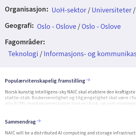
Organisasjon:
UoH-sektor
/
Universiteter
Geografi:
Oslo - Oslove
/
Oslo - Oslove
Fagområder:
Teknologi
/
Informasjons- og kommunikas
Populærvitenskapelig framstilling
Norsk kunstig intelligens-sky NAIC skal etablere den kraftigs
støtte-stab. Brukervennlighet og tilgjengelighet skal være i fok
alle AI/ML-maskinvareressurser som er i bruk, og som planlegges
overvåkingssystem vil bli implementert. Målet med dette er å
brukes for å optimalisere bruk av eksisterende maskinvare før m
dette for å finne den beste teknologien for å fylle eventuelle ak
Sammendrag
kompetansebygging med fokus på drift av infrastruktur, samt u
som ble funnet best i første fase implementeres for å tette hu
NAIC will be a distributed AI computing and storage infrastruc