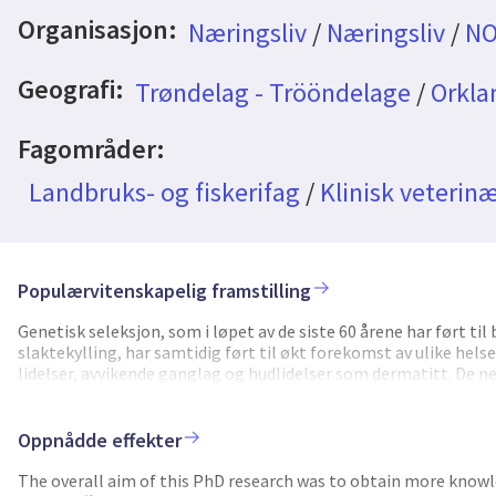
Organisasjon:
Næringsliv
/
Næringsliv
/
NO
Geografi:
Trøndelag - Trööndelage
/
Orkla
Fagområder:
Landbruks- og fiskerifag
/
Klinisk veterin
Populærvitenskapelig framstilling
Genetisk seleksjon, som i løpet av de siste 60 årene har ført til
slaktekylling, har samtidig ført til økt forekomst av ulike hel
lidelser, avvikende ganglag og hudlidelser som dermatitt. De neg
bekymring for hurtigvoksende slaktekyllinger blant forbrukere,
markedssegment med produksjon av mer saktevoksende slaktekyl
slaktekyllinger i europeisk slaktekyllingproduksjon. I dette do
Oppnådde effekter
helseutfall som dødelighet på gård og under transport, kassas
veksthastighet, og hvordan de ulike utfallene ble påvirket av 
The overall aim of this PhD research was to obtain more knowl