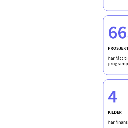
66
PROSJEK
har fått ti
programp
4
KILDER
har finan