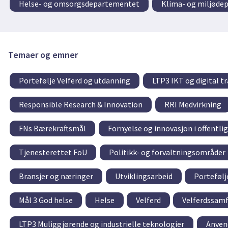
Helse- og omsorgsdepartementet
Klima- og miljøde
Temaer og emner
Portefølje Velferd og utdanning
LTP3 IKT og digital 
Responsible Research & Innovation
RRI Medvirkning
FNs Bærekraftsmål
Fornyelse og innovasjon i offentli
Tjenesterettet FoU
Politikk- og forvaltningsområder
Bransjer og næringer
Utviklingsarbeid
Portefølj
Mål 3 God helse
Helse
Velferd
Velferdssamf
LTP3 Muliggjørende og industrielle teknologier
Anven