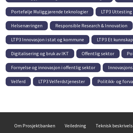
Portefølje Muliggjørende teknologier
LTP3 Uttesting
Helsenæringen
Responsible Research & Innovation
LTP3 Innovasjon i stat og kommune
LTP3 Et kunnskaps
Digitalisering og bruk av IKT
Offentlig sektor
Po
Fornyelse og innovasjon i offentlig sektor
Innovasjons
Velferd
LTP3 Velferdstjenester
Politikk- og for
Om Prosjektbanken
Veiledning
Teknisk beskrivel