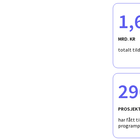
1,
Effect of SO2, O2, NO2, and H2O Concentrati
in Dense Phase CO2
MRD. KR
totalt til
29
PROSJEK
har fått ti
programp