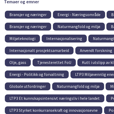
Temaer og emner
Bransjer og næringer
Energi - Næringsområde
B
Bransjer og næringer
Naturmangfold og miljø
B
Miljøteknologi
Internasjonalisering
Naturmangf
Internasjonalt prosjektsamarbeid
Anvendt forskning
Olje, gass
Tjenesterettet FoU
Kutt i utslipp av 
Energi - Politikk og forvaltning
LTP3 Miljøvennlig ene
Globale utfordringer
Naturmangfold og miljø
Mi
LTP3 Et kunnskapsintensivt næringsliv i hele landet
P
LTP3 Styrket konkurransekraft og innovasjonsevne
Po