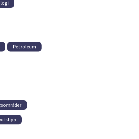
logi
Petroleum
ngsområder
vutslipp