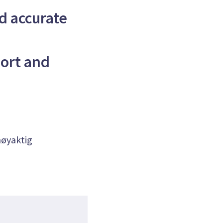
d accurate
port and
nøyaktig