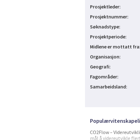
Prosjektleder:
Prosjektnummer:
Søknadstype:
Prosjektperiode:
Midlene er mottatt fra
Organisasjon:
Geografi:
Fagområder:
Samarbeidsland:
Populærvitenskapeli
CO2Flow – Videreutvikl
mål å videreutvikle fl