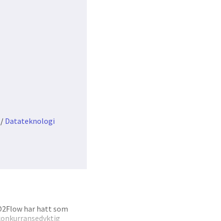
/
Datateknologi
CO2Flow har hatt som
 konkurransedyktig