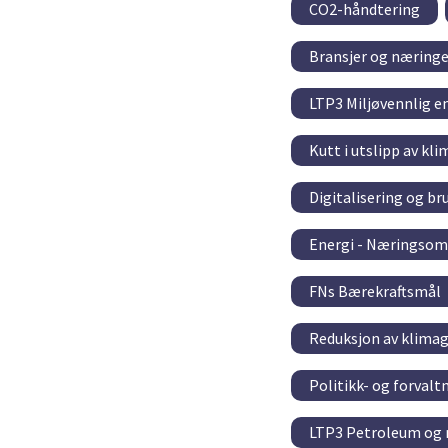
CO2-håndtering
Bransjer og næringe
LTP3 Miljøvennlig e
Kutt i utslipp av kl
Digitalisering og br
Energi - Næringsom
FNs Bærekraftsmål
Reduksjon av klimaga
Politikk- og forval
LTP3 Petroleum og 