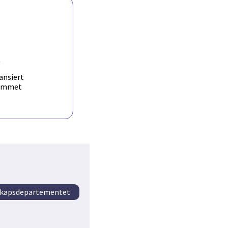
R
ansiert
ammet
kapsdepartementet