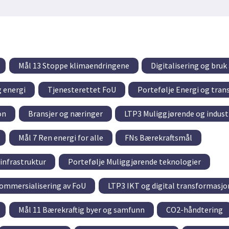
Mål 13 Stoppe klimaendringene
Digitalisering og bruk
g energi
Tjenesterettet FoU
Portefølje Energi og tran
on
Bransjer og næringer
LTP3 Muliggjørende og industr
Mål 7 Ren energi for alle
FNs Bærekraftsmål
infrastruktur
Portefølje Muliggjørende teknologier
kommersialisering av FoU
LTP3 IKT og digital transformasjo
Mål 11 Bærekraftig byer og samfunn
CO2-håndtering