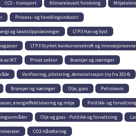
CCS - transport
Klimarelevant forskning
Miljøtekno
r
Prosess- og foredlingsindustri
nergi og lavutslippsløsninger
LTP3 Hav og kyst
imagasser
LTP3 Styrket konkurransekraft og innovasjonsevne
uk av IKT
Privat sektor
Bransjer og næringer
råde
Verifisering, pilotering, demonstrasjon (ny fra 2014)
Bransjer og næringer
Olje, gass
Petroleum
sser, energieffektivisering og miljø
Politikk- og forvaltni
tningsområder
Olje og gass - Politikk og forvaltning
La
mineraler
CO2-håndtering