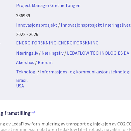
Project Manager Grethe Tangen
336939
Innovasjonsprosjekt
/
Innovasjonsprosjekt i næringslivet
2022 - 2026
ENERGIFORSKNING-ENERGIFORSKNING
:
Næringsliv
/
Næringsliv
/
LEDAFLOW TECHNOLOGIES DA
Akershus
/
Bærum
Teknologi
/
Informasjons- og kommunikasjonsteknologi
Brasil
USA
g framstilling
ing av LedaFlow for simulering av transport og injeksjon av CO2 
erfase strømningssimulatoren LedaFlow til et robust, nøyaktig og