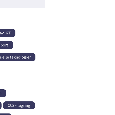
 av IKT
sport
ielle teknologier
n
CCS - lagring