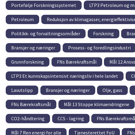
Portefølje Forskningssystemet
LTP3 Petroleum og mi
Petroleum
Reduksjon av klimagasser, energieffektivis
Politikk- og forvaltningsområder
Forskning
Bra
Bransjer og næringer
Prosess- og foredlingsindustri
Grunnforskning
FNs Bærekraftsmål
Mål 12 Ansva
LTP3 Et kunnskapsintensivt næringsliv i hele landet
C
Lavutslipp
Bransjer og næringer
Olje, gass
FNs Bærekraftsmål
Mål 13 Stoppe klimaendringene
CO2-håndtering
CCS - lagring
FNs Bærekraftsmå
Mål 7 Ren energi for alle
Tjenesterettet FoU
FNs