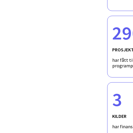
29
PROSJEK
har fått ti
programp
3
KILDER
har finan