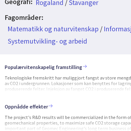
Geografi:
Rogaland
/
Stavanger
Fagområder:
Matematikk og naturvitenskap
/
Informas
Systemutvikling- og arbeid
Populærvitenskapelig framstilling
Teknologiske fremskritt har muliggjort fangst av store mengde
av CO2 i undergrunnen. Lokasjoner som kan benyttes for lagring
produserende felter. Injeksjon av fanget CO2 i produserende fel
prosessen kalles CO2 Enhanced Oil Recovery (EOR), og innebære
kostnadene for CCS-operasjoner. EOR er derfor ventet å være et 
skala. Evnen til å overvåke CO2-injeksjonsprosesser og lagrings
Oppnådde effekter
reservoarintegritet og sikker permanent lagring. Dersom CO2 un
transport og lagring av gassen være fånyttes, samtidig som ko
The project's R&D results will be commercialized in the form o
monitorering, måling og verifikasjon av injeksjonsprosesser og 
geomechanical properties, to maximize safe CO2 storage capacit
trinn. Prosjektet har utviklet en simuleringsmodell basert p
important part of Geomec Engineering's long term business pl